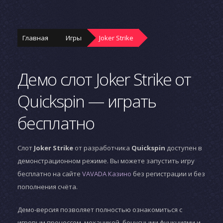
Главная
Игры
Joker Strike
Демо слот Joker Strike от
Quickspin — играть
бесплатно
Слот
Joker Strike
от разработчика
Quickspin
доступен в
демонстрационном режиме. Вы можете запустить игру
бесплатно на сайте
VAVADA Казино
без регистрации и без
пополнения счёта.
Демо-версия позволяет полностью ознакомиться с
игровым процессом, механикой, бонусными функциями и