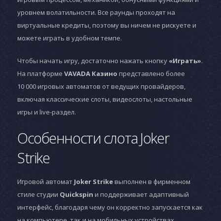
уровнем волатильности. Все раунды проходят на
виртуальные кредиты, поэтому вы ничем не рискуете и
можете играть в удобном темпе.
Чтобы начать игру, достаточно нажать кнопку
«Играть»
.
На платформе
VAVADA Казино
представлено более
10 000 игровых автоматов от ведущих провайдеров,
включая классические слоты, видеослоты, настольные
игры и live-раздел.
Особенности слота Joker
Strike
Игровой автомат
Joker Strike
выполнен в фирменном
стиле студии
Quickspin
и поддерживает адаптивный
интерфейс, благодаря чему он корректно запускается как
на компьютере, так и на мобильных устройствах.