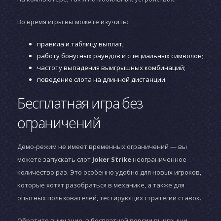
Во время игры вы можете изучить:
правила и таблицу выплат;
работу бонусных раундов и специальных символов;
частоту выпадения выигрышных комбинаций;
поведение слота на длинной дистанции.
Бесплатная игра без
ограничений
Демо-режим не имеет временных ограничений — вы
можете запускать слот
Joker Strike
неограниченное
количество раз. Это особенно удобно для новых игроков,
которые хотят разобраться в механике, а также для
опытных пользователей, тестирующих стратегии ставок.
Обратите внимание: в бесплатной версии выигрыши