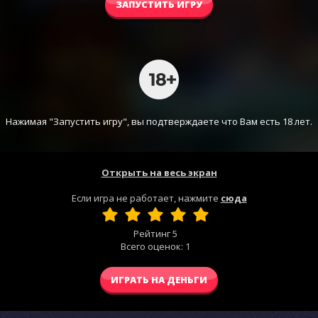
ЗАПУСТИТЬ ИГРУ
Нажимая "Запустить игру", вы подтверждаете что Вам есть 18 лет.
Открыть на весь экран
Если игра не работает, нажмите
сюда
Рейтинг
5
Всего оценок:
1
ИГРАТЬ НА ДЕНЬГИ