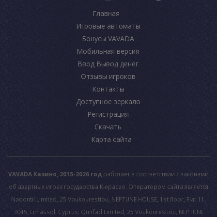
Главная
Игровые автоматы
Бонусы VAVADA
Мобильная версия
Ввод Вывод денег
Отзывы игроков
Контакты
Доступное зеркало
Регистрация
Скачать
Карта сайта
VAVADA Казино, 2015-2026 год
работает в соответствии с законами
об азартных играх государства Кюрасао. Оператором сайта является
Nadontil Limited, 25 Voukourestiou, NEPTUNE HOUSE, 1st floor, Flat 11,
3045, Limassol, Cyprus; Quirfad Limited, 25 Voukourestiou, NEPTUNE