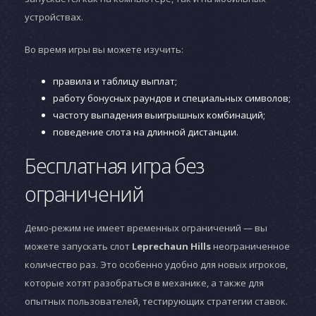
устройствах.
Во время игры вы можете изучить:
правила и таблицу выплат;
работу бонусных раундов и специальных символов;
частоту выпадения выигрышных комбинаций;
поведение слота на длинной дистанции.
Бесплатная игра без
ограничений
Демо-режим не имеет временных ограничений — вы
можете запускать слот
Leprechaun Hills
неограниченное
количество раз. Это особенно удобно для новых игроков,
которые хотят разобраться в механике, а также для
опытных пользователей, тестирующих стратегии ставок.