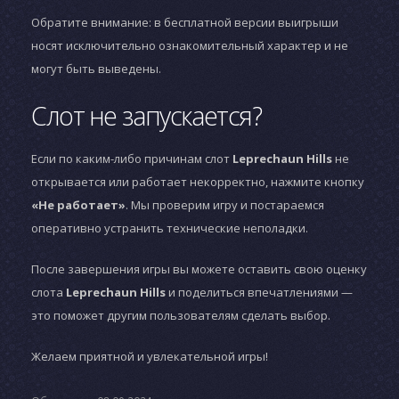
Обратите внимание: в бесплатной версии выигрыши
носят исключительно ознакомительный характер и не
могут быть выведены.
Слот не запускается?
Если по каким-либо причинам слот
Leprechaun Hills
не
открывается или работает некорректно, нажмите кнопку
«Не работает»
. Мы проверим игру и постараемся
оперативно устранить технические неполадки.
После завершения игры вы можете оставить свою оценку
слота
Leprechaun Hills
и поделиться впечатлениями —
это поможет другим пользователям сделать выбор.
Желаем приятной и увлекательной игры!