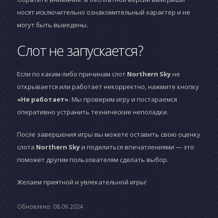
носят исключительно ознакомительный характер и не
могут быть выведены.
Слот не запускается?
Если по каким-либо причинам слот
Northern Sky
не
открывается или работает некорректно, нажмите кнопку
«Не работает»
. Мы проверим игру и постараемся
оперативно устранить технические неполадки.
После завершения игры вы можете оставить свою оценку
слота
Northern Sky
и поделиться впечатлениями — это
поможет другим пользователям сделать выбор.
Желаем приятной и увлекательной игры!
Обновлено:
08.09.2024