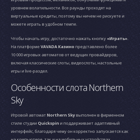
уровнем волатильности. Все раунды проходят на
виртуальные кредиты, поэтому вы ничем не рискуете и
можете играть в удобном темпе.
Чтобы начать игру, достаточно нажать кнопку
«Играть»
.
На платформе
VAVADA Казино
представлено более
10 000 игровых автоматов от ведущих провайдеров,
включая классические слоты, видеослоты, настольные
игры и live-раздел.
Особенности слота Northern
Sky
Игровой автомат
Northern Sky
выполнен в фирменном
стиле студии
Quickspin
и поддерживает адаптивный
интерфейс, благодаря чему он корректно запускается как
на компьютере, так и на мобильных устройствах.