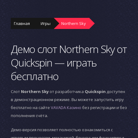
Главная
Игры
Northern Sky
Демо слот Northern Sky от
Quickspin — играть
бесплатно
Слот
Northern Sky
от разработчика
Quickspin
доступен
в демонстрационном режиме. Вы можете запустить игру
бесплатно на сайте
VAVADA Казино
без регистрации и без
пополнения счёта.
Демо-версия позволяет полностью ознакомиться с
игровым процессом, механикой, бонусными функциями и