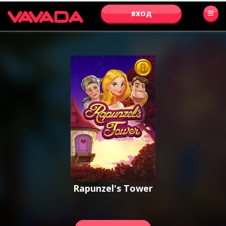
ВХОД
Rapunzel's Tower