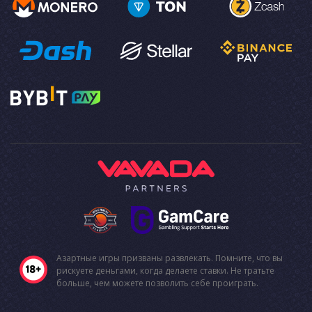
Азартные игры призваны развлекать. Помните, что вы
рискуете деньгами, когда делаете ставки. Не тратьте
больше, чем можете позволить себе проиграть.