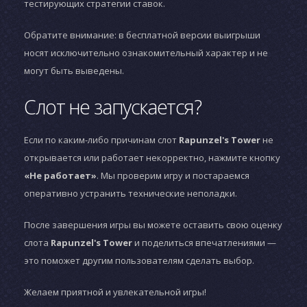
тестирующих стратегии ставок.
Обратите внимание: в бесплатной версии выигрыши
носят исключительно ознакомительный характер и не
могут быть выведены.
Слот не запускается?
Если по каким-либо причинам слот
Rapunzel's Tower
не
открывается или работает некорректно, нажмите кнопку
«Не работает»
. Мы проверим игру и постараемся
оперативно устранить технические неполадки.
После завершения игры вы можете оставить свою оценку
слота
Rapunzel's Tower
и поделиться впечатлениями —
это поможет другим пользователям сделать выбор.
Желаем приятной и увлекательной игры!