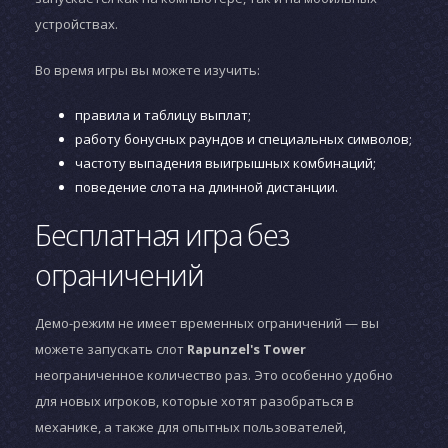
устройствах.
Во время игры вы можете изучить:
правила и таблицу выплат;
работу бонусных раундов и специальных символов;
частоту выпадения выигрышных комбинаций;
поведение слота на длинной дистанции.
Бесплатная игра без
ограничений
Демо-режим не имеет временных ограничений — вы
можете запускать слот
Rapunzel's Tower
неограниченное количество раз. Это особенно удобно
для новых игроков, которые хотят разобраться в
механике, а также для опытных пользователей,