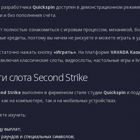
 разработчика
Quickspin
доступен в демонстрационном режиме.
и и без пополнения счёта.
т полностью ознакомиться с игровым процессом, механикой, бо
ые кредиты, поэтому вы ничем не рискуете и можете играть в у
остаточно нажать кнопку
«Играть»
. На платформе
VAVADA Каз
включая классические слоты, видеослоты, настольные игры и liv
 слота Second Strike
nd Strike
выполнен в фирменном стиле студии
Quickspin
и под
 как на компьютере, так и на мобильных устройствах.
ете изучить:
цу выплат;
 раундов и специальных символов;