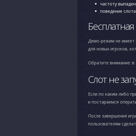
частоту выпаден
поведение слота
Бесплатная
Демо-режим не имеет 
для новых игроков, ко
Обратите внимание: в
Слот не зап
Если по каким-либо п
и постараемся операт
После завершения игр
пользователям сделат