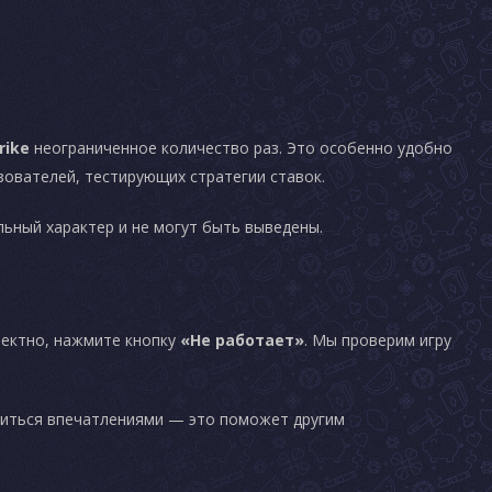
rike
неограниченное количество раз. Это особенно удобно
зователей, тестирующих стратегии ставок.
ьный характер и не могут быть выведены.
ректно, нажмите кнопку
«Не работает»
. Мы проверим игру
иться впечатлениями — это поможет другим