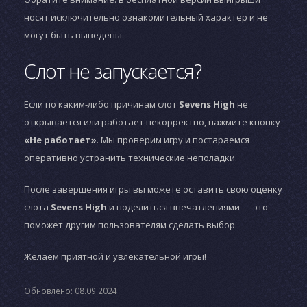
носят исключительно ознакомительный характер и не
могут быть выведены.
Слот не запускается?
Если по каким-либо причинам слот
Sevens High
не
открывается или работает некорректно, нажмите кнопку
«Не работает»
. Мы проверим игру и постараемся
оперативно устранить технические неполадки.
После завершения игры вы можете оставить свою оценку
слота
Sevens High
и поделиться впечатлениями — это
поможет другим пользователям сделать выбор.
Желаем приятной и увлекательной игры!
Обновлено:
08.09.2024