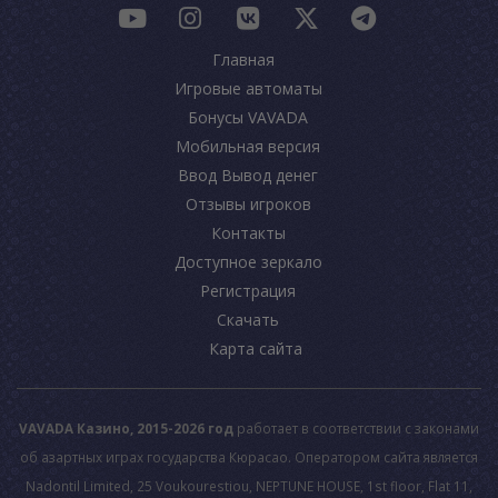
Главная
Игровые автоматы
Бонусы VAVADA
Мобильная версия
Ввод Вывод денег
Отзывы игроков
Контакты
Доступное зеркало
Регистрация
Скачать
Карта сайта
VAVADA Казино, 2015-2026 год
работает в соответствии с законами
об азартных играх государства Кюрасао. Оператором сайта является
Nadontil Limited, 25 Voukourestiou, NEPTUNE HOUSE, 1st floor, Flat 11,