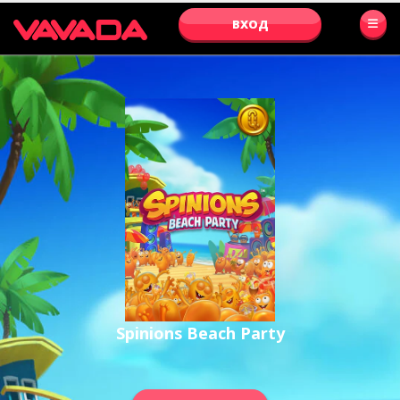
ВХОД
Spinions Beach Party