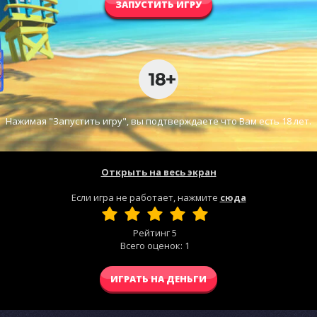
ЗАПУСТИТЬ ИГРУ
Нажимая "Запустить игру", вы подтверждаете что Вам есть 18 лет.
Открыть на весь экран
Если игра не работает, нажмите
сюда
Рейтинг
5
Всего оценок:
1
ИГРАТЬ НА ДЕНЬГИ