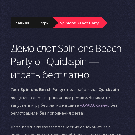
Главная
Игры
Spinions Beach Party
Демо слот Spinions Beach
Party от Quickspin —
играть бесплатно
Слот
Spinions Beach Party
от разработчика
Quickspin
доступен в демонстрационном режиме. Вы можете
запустить игру бесплатно на сайте
VAVADA Казино
без
регистрации и без пополнения счёта.
Демо-версия позволяет полностью ознакомиться с
игровым процессом, механикой, бонусными функциями и