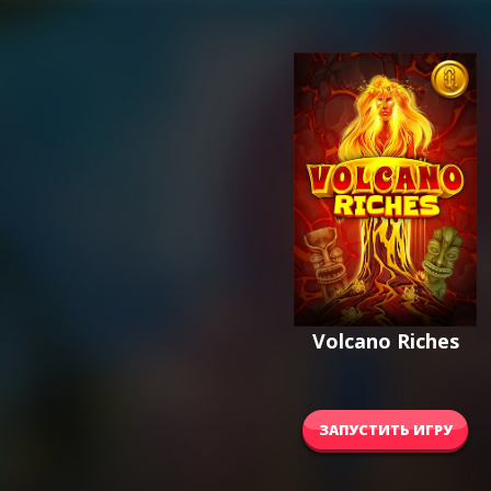
Volcano Riches
ЗАПУСТИТЬ ИГРУ