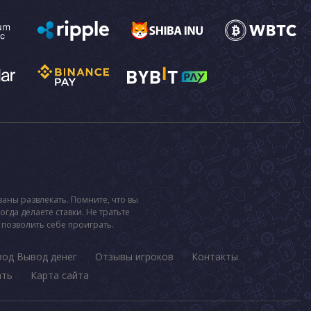
аны развлекать. Помните, что вы
огда делаете ставки. Не тратьте
позволить себе проиграть.
вод Вывод денег
Отзывы игроков
Контакты
ать
Карта сайта