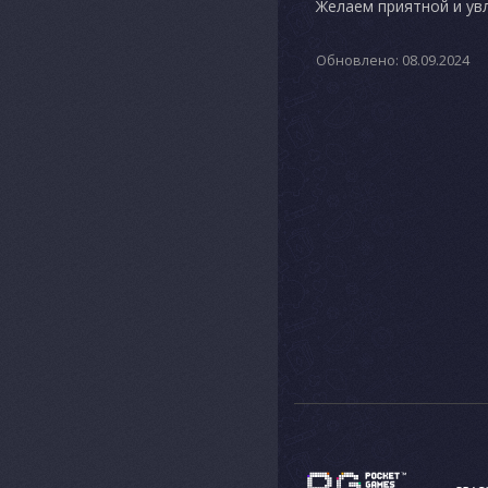
Желаем приятной и ув
Обновлено:
08.09.2024