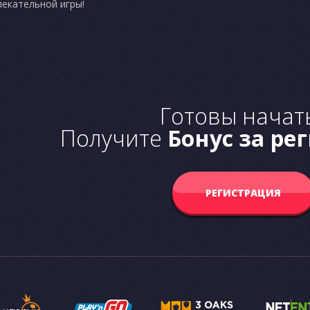
лекательной игры!
Готовы начат
Получите
Бонус за ре
РЕГИСТРАЦИЯ