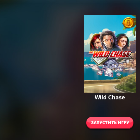
Wild Chase
ЗАПУСТИТЬ ИГРУ