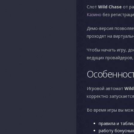
Слот
Wild Chase
от р
Казино
без регистраци
Демо-версия позволяе
проходят на виртуальн
Чтобы начать игру, д
ведущих провайдеров, 
Особенност
Игровой автомат
Wild
корректно запускается
Во время игры вы мож
правила и табли
работу бонусных