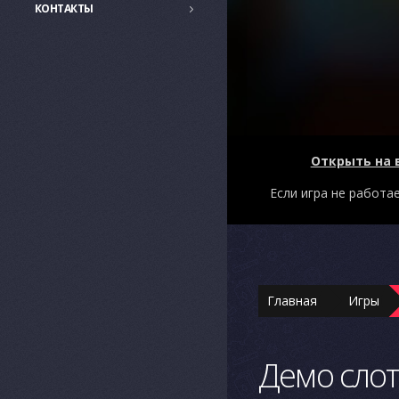
КОНТАКТЫ
Открыть на 
Если игра не работа
Главная
Игры
Демо слот