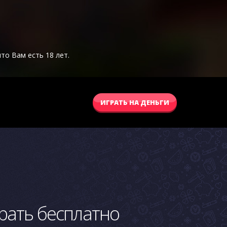
то Вам есть 18 лет.
ИГРАТЬ НА ДЕНЬГИ
грать бесплатно