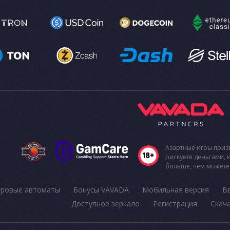
Азартные игры призв
рискуете деньгами, к
больше, чем можете 
гровые автоматы
Бонусы VAVADA
Мобильная версия
В
Доступное зеркало
Регистрация
Скач