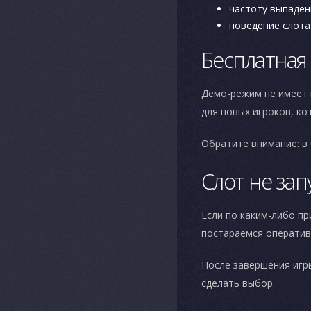
частоту выпаден
поведение слота
Бесплатная
Демо-режим не имеет 
для новых игроков, ко
Обратите внимание: в
Слот не зап
Если по каким-либо п
постараемся оператив
После завершения игр
сделать выбор.