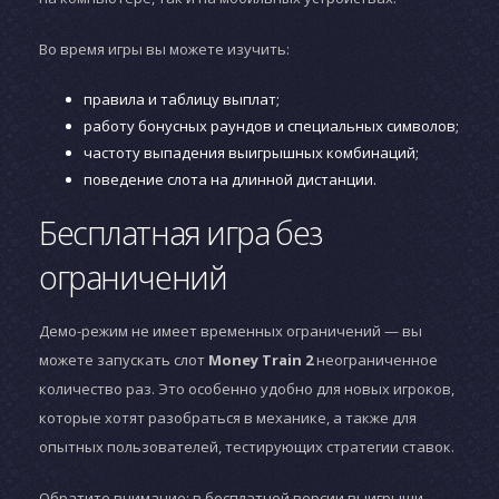
Во время игры вы можете изучить:
правила и таблицу выплат;
работу бонусных раундов и специальных символов;
частоту выпадения выигрышных комбинаций;
поведение слота на длинной дистанции.
Бесплатная игра без
ограничений
Демо-режим не имеет временных ограничений — вы
можете запускать слот
Money Train 2
неограниченное
количество раз. Это особенно удобно для новых игроков,
которые хотят разобраться в механике, а также для
опытных пользователей, тестирующих стратегии ставок.
Обратите внимание: в бесплатной версии выигрыши