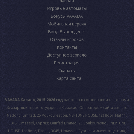
Главная
Игровые автоматы
Бонусы VAVADA
Мобильная версия
Ввод Вывод денег
Отзывы игроков
Контакты
Доступное зеркало
Регистрация
Скачать
Карта сайта
VAVADA Казино, 2015-2026 год
работает в соответствии с законами
об азартных играх государства Кюрасао. Оператором сайта является
Nadontil Limited, 25 Voukourestiou, NEPTUNE HOUSE, 1st floor, Flat 11,
3045, Limassol, Cyprus; Quirfad Limited, 25 Voukourestiou, NEPTUNE
HOUSE, 1st floor, Flat 11, 3045, Limassol, Cyprus; и имеет лицензию,