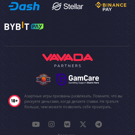
Азартные игры призваны развлекать. Помните, что вы
рискуете деньгами, когда делаете ставки. Не тратьте
больше, чем можете позволить себе проиграть.