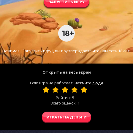
ЗАПУСТИТЬ ИГРУ
Нажимая "Запустить игру", вы подтверждаете что Вам есть 18 лет.
Открыть на весь экран
Если игра не работает, нажмите
сюда
Рейтинг
5
Всего оценок:
1
ИГРАТЬ НА ДЕНЬГИ