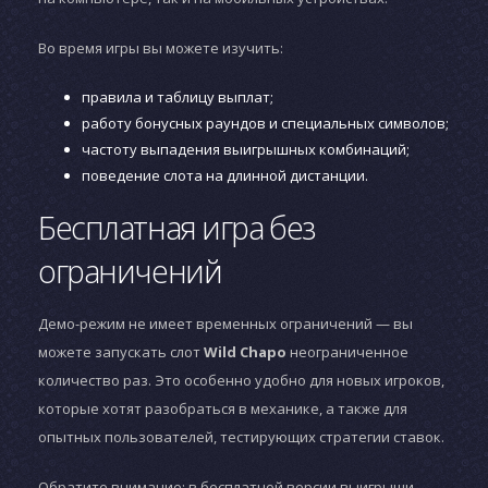
Во время игры вы можете изучить:
правила и таблицу выплат;
работу бонусных раундов и специальных символов;
частоту выпадения выигрышных комбинаций;
поведение слота на длинной дистанции.
Бесплатная игра без
ограничений
Демо-режим не имеет временных ограничений — вы
можете запускать слот
Wild Chapo
неограниченное
количество раз. Это особенно удобно для новых игроков,
которые хотят разобраться в механике, а также для
опытных пользователей, тестирующих стратегии ставок.
Обратите внимание: в бесплатной версии выигрыши