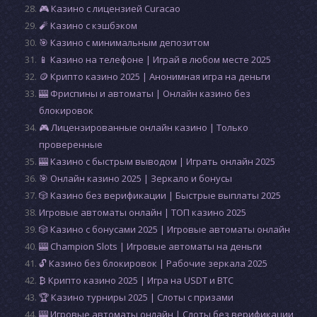
🎮 Казино с лицензией Curacao
🧨 Казино с кэшбэком
🎯 Казино с минимальным депозитом
📱 Казино на телефоне | Играй в любом месте 2025
🪙 Крипто казино 2025 | Анонимная игра на деньги
🎰 Фриспины и автоматы | Онлайн казино без
блокировок
🎮 Лицензированные онлайн казино | Только
проверенные
🎰 Казино с быстрым выводом | Играть онлайн 2025
🎯 Онлайн казино 2025 | Зеркало и бонусы
🎲 Казино без верификации | Быстрые выплаты 2025
Игровые автоматы онлайн | ТОП казино 2025
🎲 Казино с бонусами 2025 | Игровые автоматы онлайн
🎰 Champion Slots | Игровые автоматы на деньги
🔓 Казино без блокировок | Рабочие зеркала 2025
₿ Крипто казино 2025 | Игра на USDT и BTC
🏆 Казино турниры 2025 | Слоты с призами
🎰 Игровые автоматы онлайн | Слоты без верификации